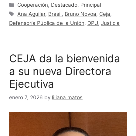
Cooperación
,
Destacado
,
Principal
Ana Aguilar
,
Brasil
,
Bruno Novoa
,
Ceja
,
Defensoría Pública de la Unión
,
DPU
,
Justicia
CEJA da la bienvenida
a su nueva Directora
Ejecutiva
enero 7, 2026
by
liliana matos