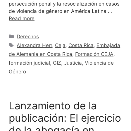
persecución penal y la resocialización en casos
de violencia de género en América Latina …
Read more
Derechos
Alexandra Herr
,
Ceja
,
Costa Rica
,
Embajada
de Alemania en Costa Rica
,
Formación CEJA
,
formación judicial
,
GIZ
,
Justicia
,
Violencia de
Género
Lanzamiento de la
publicación: El ejercicio
de la abogacía en