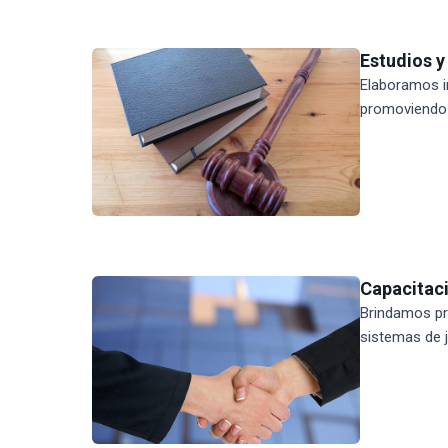
Estudios 
Elaboramos in
promoviendo r
Capacitaci
Brindamos pr
sistemas de j