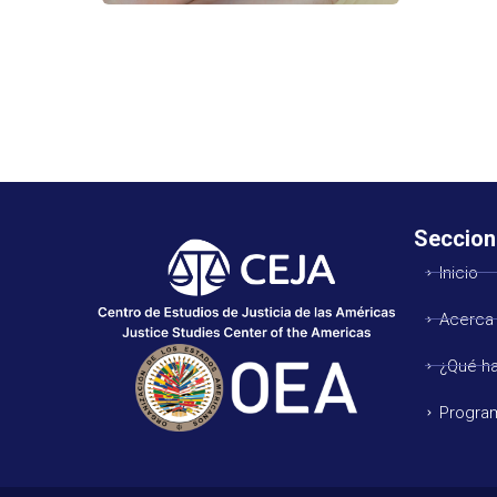
Seccion
Inicio
Acerca
¿Qué h
Progra