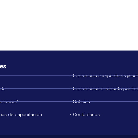
es
Experiencia e impacto regional
 de
Experiencias e impacto por Es
acemos?
Noticias
mas de capacitación
Contáctanos