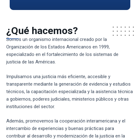
Click Here
Click Here
Click Here
Más información
Más información
Más información
Click Here
Click Here
Click Here
¿Qué hacemos?
Somos un organismo internacional creado por la
Organización de los Estados Americanos
en 1999,
especializado en el fortalecimiento de los sistemas de
justicia de las Américas.
Impulsamos una justicia más eficiente, accesible y
transparente mediante la generación de evidencia y estudios
técnicos, la capacitación especializada y la asistencia técnica
a gobiernos, poderes judiciales, ministerios públicos y otras
instituciones del sector.
Además, promovemos la cooperación interamericana y el
intercambio de experiencias y buenas prácticas para
contribuir al desarrollo y modernización de la justicia en la