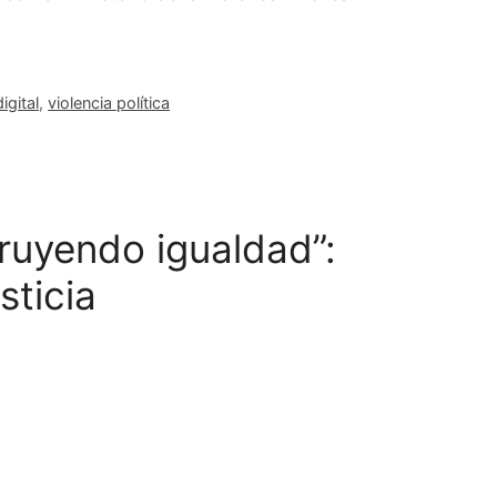
igital
,
violencia política
truyendo igualdad”:
sticia