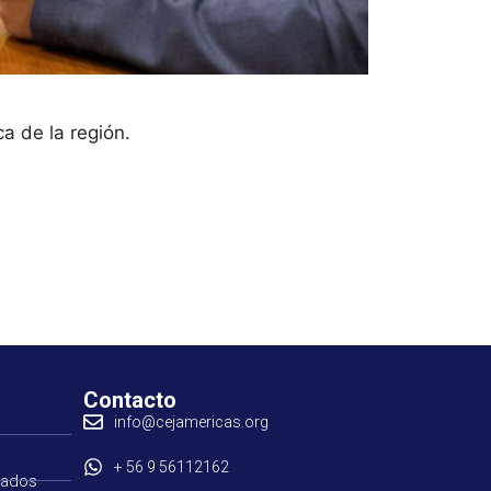
a de la región.
Contacto
info@cejamericas.org
+ 56 9 56112162
tados