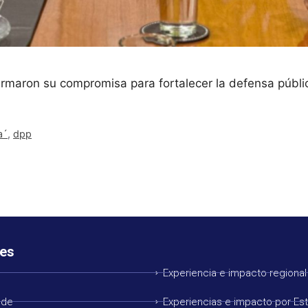
irmaron su compromisa para fortalecer la defensa públic
a´
,
dpp
es
Experiencia e impacto regional
 de
Experiencias e impacto por Es