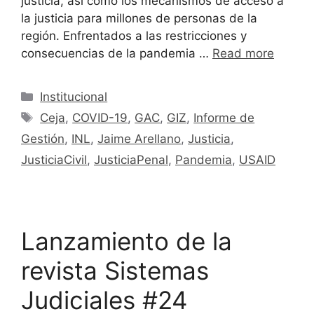
justicia, así como los mecanismos de acceso a
la justicia para millones de personas de la
región. Enfrentados a las restricciones y
consecuencias de la pandemia …
Read more
Institucional
Ceja
,
COVID-19
,
GAC
,
GIZ
,
Informe de
Gestión
,
INL
,
Jaime Arellano
,
Justicia
,
JusticiaCivil
,
JusticiaPenal
,
Pandemia
,
USAID
Lanzamiento de la
revista Sistemas
Judiciales #24