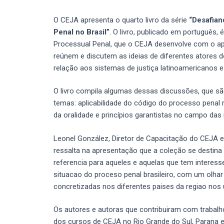
O CEJA apresenta o quarto livro da série
“Desafian
Penal no Brasil”
. O livro, publicado em português
Processual Penal, que o CEJA desenvolve com o apoi
reúnem e discutem as ideias de diferentes atores d
relação aos sistemas de justiça latinoamericanos e
O livro compila algumas dessas discussões, que s
temas: aplicabilidade do código do processo penal 
da oralidade e princípios garantistas no campo das
Leonel González, Diretor de Capacitação do CEJA e
ressalta na apresentação que a coleção se destina 
referencia para aqueles e aquelas que tem interess
situacao do proceso penal brasileiro, com um olhar 
concretizadas nos diferentes paises da regiao nos 
Os autores e autoras que contribuiram com trabalh
dos cursos de CEJA no Rio Grande do Sul, Parana e