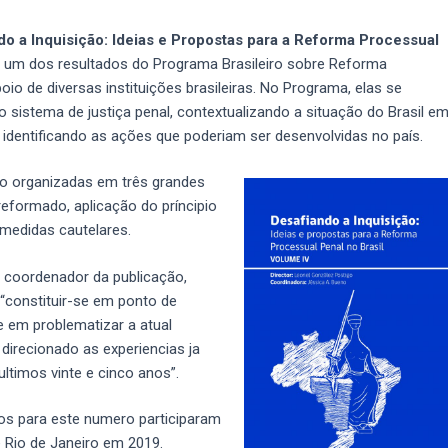
do a Inquisição: Ideias e Propostas para a Reforma Processual
, é um dos resultados do Programa Brasileiro sobre Reforma
o de diversas instituições brasileiras. No Programa, elas se
o sistema de justiça penal, contextualizando a situação do Brasil e
 identificando as ações que poderiam ser desenvolvidas no país.
ão organizadas em três grandes
reformado, aplicação do príncipio
 medidas cautelares.
 coordenador da publicação,
“constituir-se em ponto de
e em problematizar a atual
direcionado as experiencias ja
ultimos vinte e cinco anos”.
os para este numero participaram
 Rio de Janeiro em 2019.