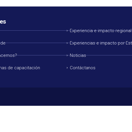
es
Experiencia e impacto regional
 de
Experiencias e impacto por Es
acemos?
Noticias
mas de capacitación
Contáctanos