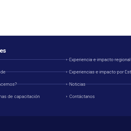
es
Experiencia e impacto regional
 de
Experiencias e impacto por Es
acemos?
Noticias
mas de capacitación
Contáctanos